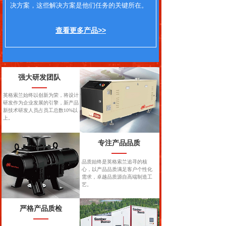
决方案，这些解决方案是他们任务的关键所在。
查看更多产品>>
强大研发团队
英格索兰始终以创新为荣，将设计
研发作为企业发展的引擎，新产品
新技术研发人员占员工总数10%以
上。
专注产品品质
品质始终是英格索兰追寻的核
心，以产品品质满足客户个性化
需求，卓越品质源自高端制造工
艺。
严格产品质检