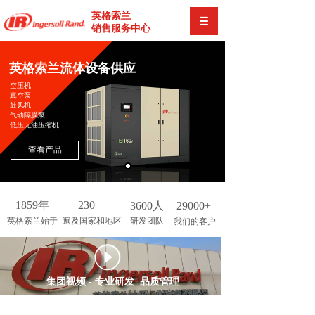
英格索兰
销售服务中心
英格索兰流体设备供应
空压机
真空泵
鼓风机
气动隔膜泵
低压无油压缩机
查看产品
1859年
230+
3600人
29000+
英格索兰始于
遍及国家和地区
研发团队
我们的客户
按钮文本
集团视频 - 专业研发 品质管理
VIDEO