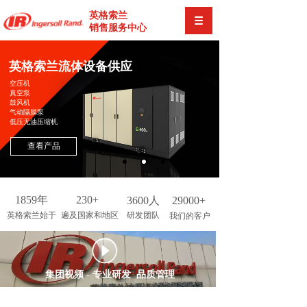
英格索兰
销售服务中心
英格索兰流体设备供应
空压机
真空泵
鼓风机
气动隔膜泵
低压无油压缩机
查看产品
1859年
230+
3600人
29000+
英格索兰始于
遍及国家和地区
研发团队
我们的客户
按钮文本
集团视频 - 专业研发 品质管理
VIDEO