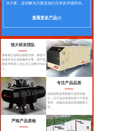
决方案，这些解决方案是他们任务的关键所在。
查看更多产品>>
强大研发团队
英格索兰始终以创新为荣，将设计
研发作为企业发展的引擎，新产品
新技术研发人员占员工总数10%以
上。
专注产品品质
品质始终是英格索兰追寻的核
心，以产品品质满足客户个性化
需求，卓越品质源自高端制造工
艺。
严格产品质检