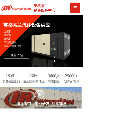
英格索兰
销售服务中心
英格索兰流体设备供应
空压机
真空泵
鼓风机
气动隔膜泵
低压无油压缩机
查看产品
1859年
230+
3600人
29000+
英格索兰始于
遍及国家和地区
研发团队
我们的客户
按钮文本
集团视频 - 专业研发 品质管理
VIDEO