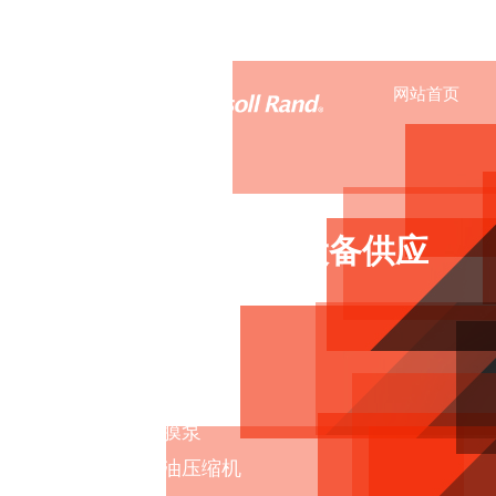
网站首页
英格索兰流体设备供应
空压机
真空泵
鼓风机
气动隔膜泵
低
压
无
油压缩机