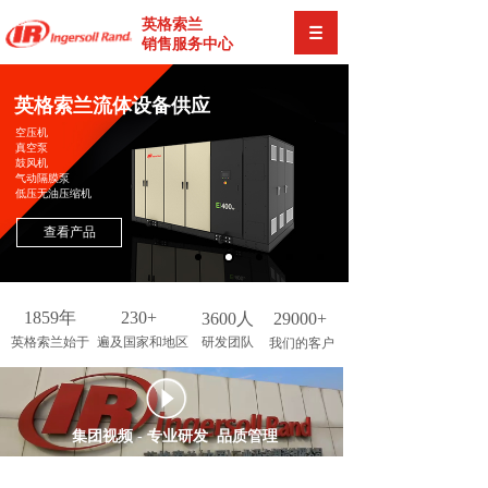
英格索兰
销售服务中心
英格索兰流体设备供应
空压机
真空泵
鼓风机
气动隔膜泵
低压无油压缩机
查看产品
1859年
230+
3600人
29000+
英格索兰始于
遍及国家和地区
研发团队
我们的客户
按钮文本
集团视频 - 专业研发 品质管理
VIDEO