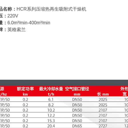
品名称：
HCR系列压缩热再生吸附式干燥机
压：
22
0V
量：
6.0
m³/min
-400m³/min
牌：
英格索兰