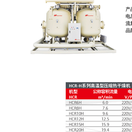
产
电
流
品