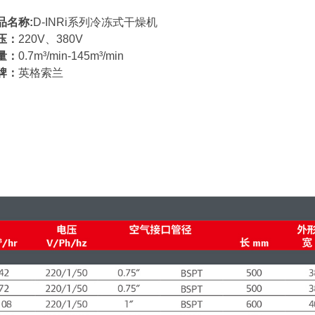
品名称:
D-INRi系列冷冻式干燥机
压：
220V、380V
量：
0
.7
m³/min
-145m³/min
牌：
英格索兰