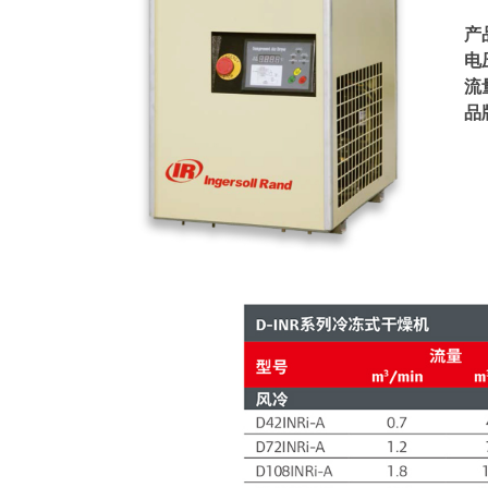
产
电
流
品